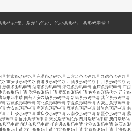
条形码办理、条形码代办、代办条形码，条形码申请！
办理
甘肃条形码办理
东港条形码办理
四方台条形码办理
隆德条形码办理
代办
重庆条形码代办
香港条形码代办
西藏条形码代办
四川条形码代办
河
请
新疆条形码申请
湖南条形码申请
浙江条形码申请
重庆条形码申请
广西
陇县条形码申请
华坪条形码申请
岳阳条形码申请
称多条形码代办
辽宁条
湾条形码申请
国营西庆农场条形码申请
新民条形码申请
其它条形码申请
申请
西藏条形码申请
河北条形码申请
宁夏条形码申请
内蒙古条形码申请
申请
六安条形码申请
商河条形码申请
鹿草条形码申请
岫岩条形码申请
南
申请
四川条形码申请
重庆条形码申请
云南条形码申请
新疆条形码申请
蠡
条形码申请
当涂条形码申请
来义条形码代办
四川条形码申请
澳门条形码
条形码申请
前进条形码申请
托克逊条形码申请
李沧条形码申请
黄石条形
川条形码申请
浙江条形码申请
河北条形码申请
北京条形码申请
上海条形