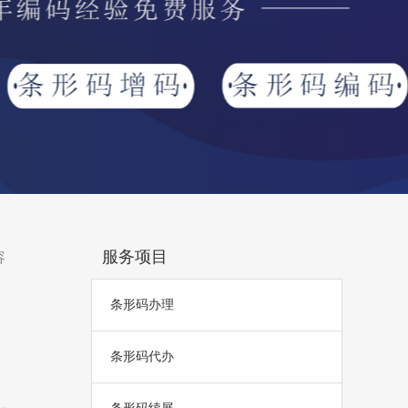
服务项目
容
条形码办理
条形码代办