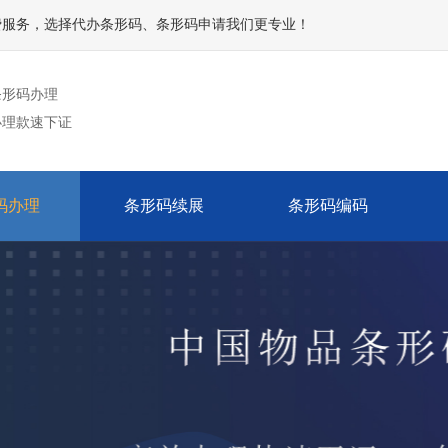
费服务，选择代办条形码、条形码申请我们更专业！
条形码办理
办理款速下证
码办理
条形码续展
条形码编码