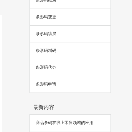
条形码续展
条形码变更
条形码续展
条形码增码
条形码代办
条形码申请
最新内容
商品条码在线上零售领域的应用