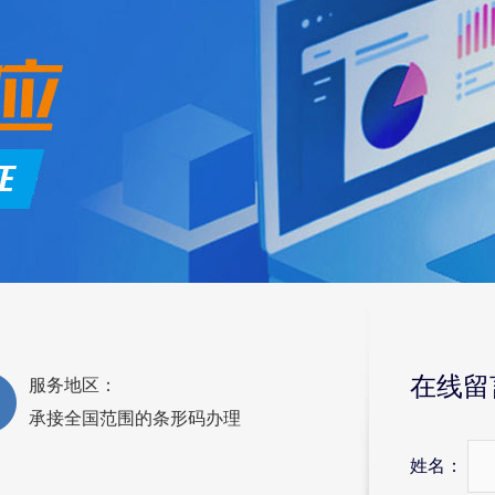
在线留
服务地区：
承接全国范围的条形码办理
姓名：