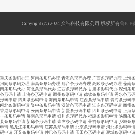
Copyright (©) 2024 众皓科技有限公司 版权所有
鲁ICP备
重庆条形码办理
河南条形码办理
青海条形码办理
广西条形码办理
上海
河间条形码办理
南昌条形码办理
邢台条形码办理
高陵条形码办理
苍南
南条形码代办
河北条形码代办
江西条形码代办
甘肃条形码代办
深州条
条形码申请
上海条形码申请
颍州条形码申请
德钦条形码申请
秀水条形
形码申请
四川条形码申请
海南条形码申请
江西条形码申请
青海条形码
闸北条形码申请
资中条形码申请
汉沽条形码申请
江东条形码申请
商州
香港条形码申请
云南条形码申请
新疆条形码申请
四川条形码申请
上海
丰条形码申请
屏南条形码申请
银川条形码代办
福建条形码申请
陕西条
县条形码申请
新邱条形码申请
崇左条形码申请
茅箭条形码申请
乡城条
申请
黑龙江条形码申请
江苏条形码申请
北京条形码申请
河北条形码申
码申请
牙叉条形码申请
仲巴条形码申请
玉田条形码申请
襄城条形码申