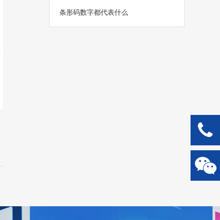
条形码数字都代表什么