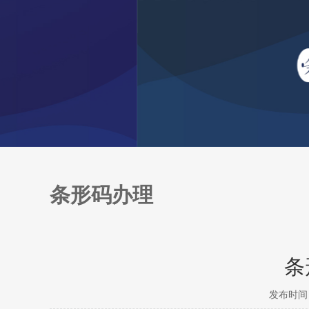
条形码办理
条
发布时间： 2