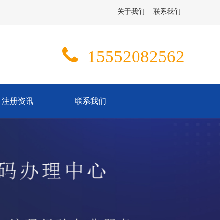
关于我们
联系我们
15552082562
注册资讯
联系我们